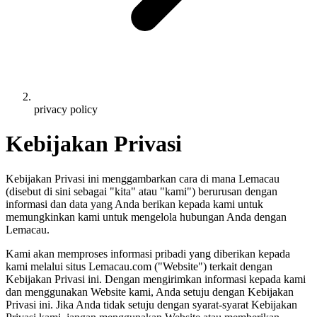
privacy policy
Kebijakan Privasi
Kebijakan Privasi ini menggambarkan cara di mana Lemacau
(disebut di sini sebagai "kita" atau "kami") berurusan dengan
informasi dan data yang Anda berikan kepada kami untuk
memungkinkan kami untuk mengelola hubungan Anda dengan
Lemacau.
Kami akan memproses informasi pribadi yang diberikan kepada
kami melalui situs Lemacau.com ("Website") terkait dengan
Kebijakan Privasi ini. Dengan mengirimkan informasi kepada kami
dan menggunakan Website kami, Anda setuju dengan Kebijakan
Privasi ini. Jika Anda tidak setuju dengan syarat-syarat Kebijakan