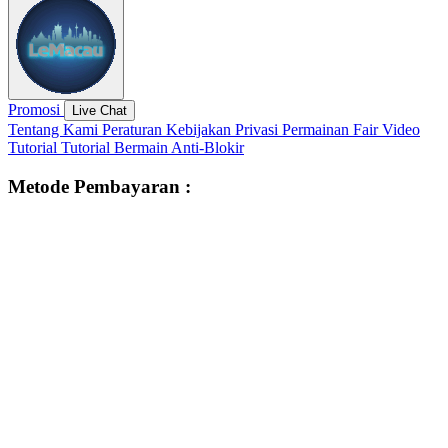
Promosi
Live Chat
Tentang Kami
Peraturan
Kebijakan Privasi
Permainan Fair
Video
Tutorial
Tutorial Bermain
Anti-Blokir
Metode Pembayaran :