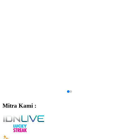
Mitra Kami :