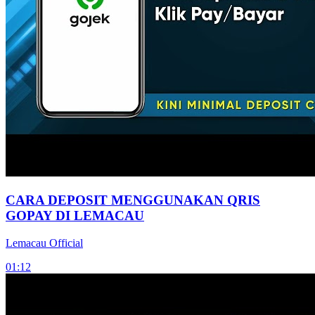
CARA DEPOSIT MENGGUNAKAN QRIS
GOPAY DI LEMACAU
Lemacau Official
01:12