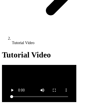
Tutorial Video
Tutorial Video