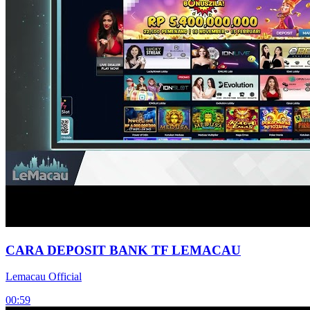
CARA DEPOSIT BANK TF LEMACAU
Lemacau Official
00:59