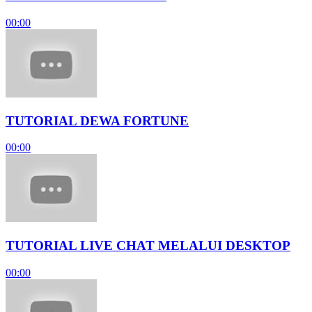
00:00
TUTORIAL DEWA FORTUNE
00:00
TUTORIAL LIVE CHAT MELALUI DESKTOP
00:00