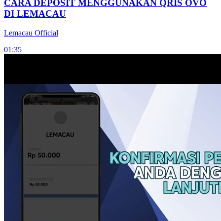
CARA DEPOSIT MENGGUNAKAN QRIS OVO
DI LEMACAU
Lemacau Official
01:35