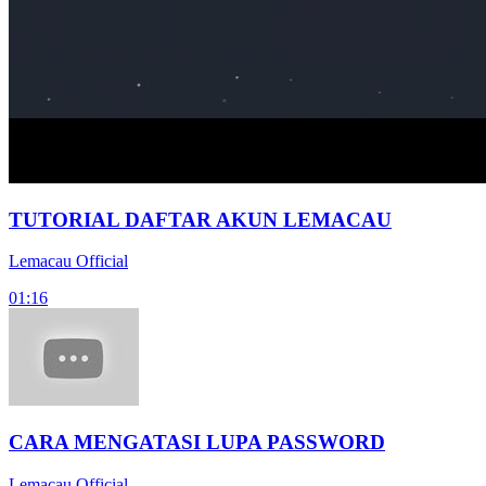
TUTORIAL DAFTAR AKUN LEMACAU
Lemacau Official
01:16
CARA MENGATASI LUPA PASSWORD
Lemacau Official