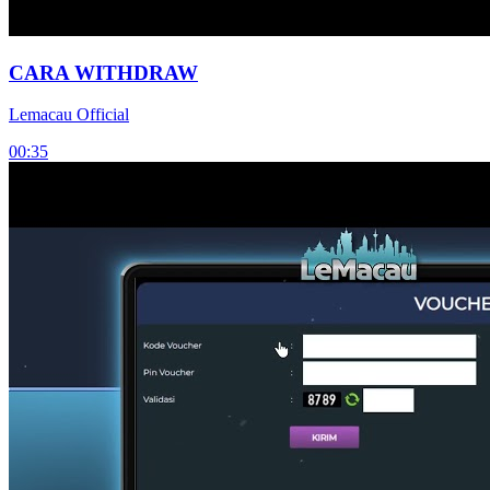
CARA WITHDRAW
Lemacau Official
00:35