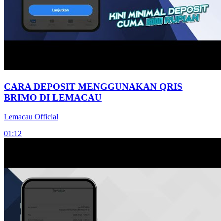
CARA DEPOSIT MENGGUNAKAN QRIS
BRIMO DI LEMACAU
Lemacau Official
01:12