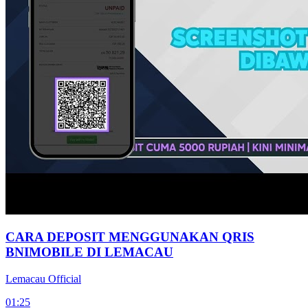
CARA DEPOSIT MENGGUNAKAN QRIS
BNIMOBILE DI LEMACAU
Lemacau Official
01:25