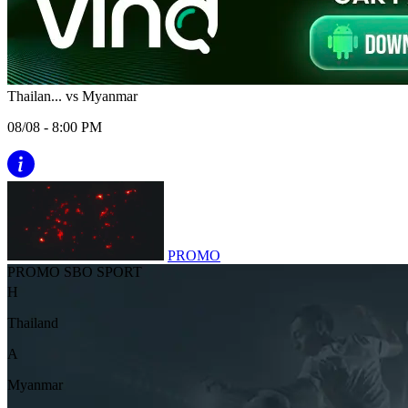
Thailan... vs Myanmar
08/08 - 8:00 PM
PROMO
PROMO SBO SPORT
H
Thailand
A
Myanmar