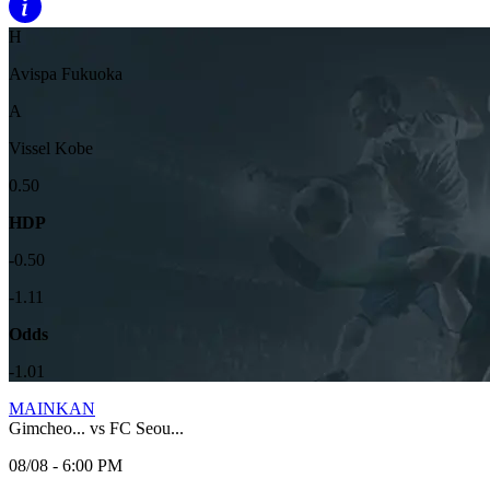
H
Avispa Fukuoka
A
Vissel Kobe
0.50
HDP
-0.50
-1.11
Odds
-1.01
MAINKAN
Gimcheo... vs FC Seou...
08/08 - 6:00 PM