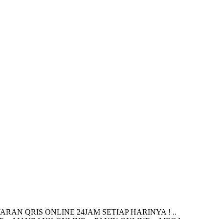
DAFTAR
MAINKAN
RAN QRIS ONLINE 24JAM SETIAP HARINYA ! ..