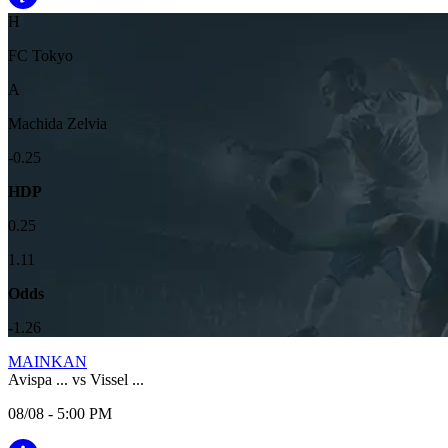
H
FC Tokyo
A
Machida Zelvia
-0.25
HDP
0.25
1.11
Odds
-1.26
MAINKAN
Avispa ... vs Vissel ...
08/08 - 5:00 PM