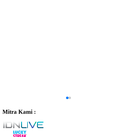
Mitra Kami :