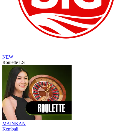
NEW
Roulette LS
MAINKAN
Kembali