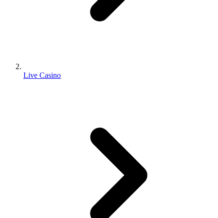
Live Casino