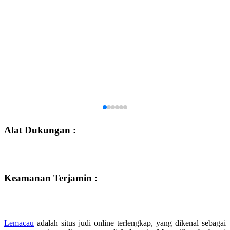
Alat Dukungan :
Keamanan Terjamin :
Lemacau
adalah situs judi online terlengkap, yang dikenal sebagai