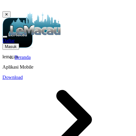
✕
Daftar
Masuk
lemacau
Beranda
Aplikasi Mobile
Download