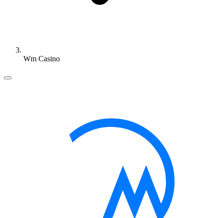
Wm Casino