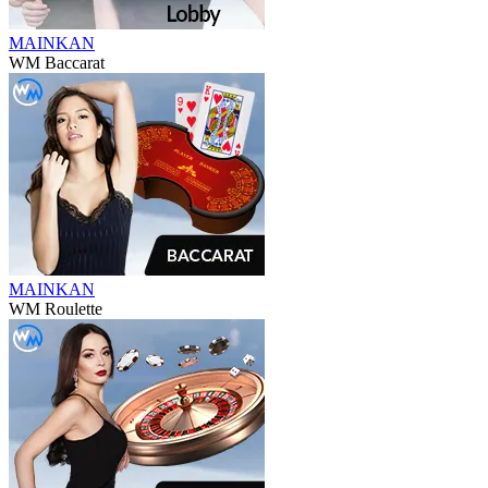
MAINKAN
WM Baccarat
MAINKAN
WM Roulette