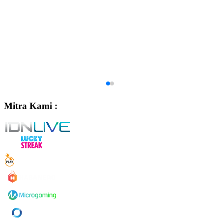
Mitra Kami :